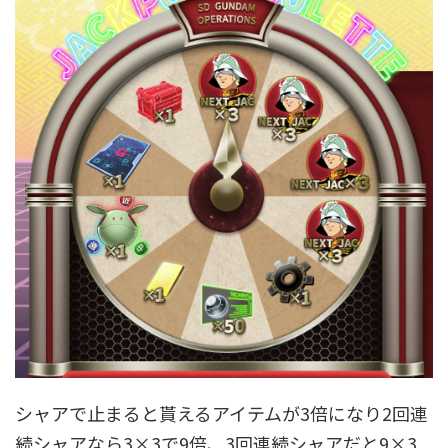
シャアで止まると貰えるアイテムが3倍になり2回連
続シャアなら3×3で9倍、3回連続シャアだと9×3