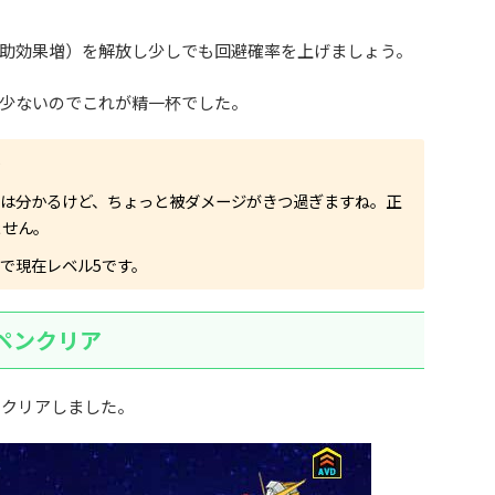
補助効果増）を解放し少しでも回避確率を上げましょう。
が少ないのでこれが精一杯でした。
）
図は分かるけど、ちょっと被ダメージがきつ過ぎますね。正
ません。
で現在レベル5です。
ッペンクリア
をクリアしました。