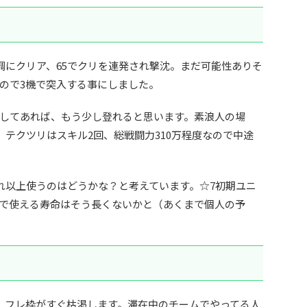
調にクリア、65でクリを連発され撃沈。まだ可能性ありそ
ので3機で突入する事にしました。
してあれば、もう少し登れると思います。素浪人の場
0、テクツリはスキル2回、総戦闘力310万程度なので中途
これ以上使うのはどうかな？と考えています。☆7初期ユニ
で使える寿命はそう長くないかと（あくまで個人の予
、フレ枠がすぐ枯渇します。滞在中のチームでやってる人