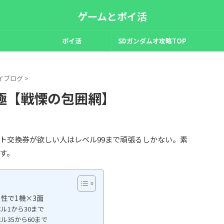
ゲームとポイ活
ポイ活
SDガンダムオ攻略TOP
イブログ
>
極【戦慄の包囲網】
ット交換券が欲しい人はレベル99まで頑張るしかない。素
す。
性で1機×3面
ル1から30まで
ル35から60まで