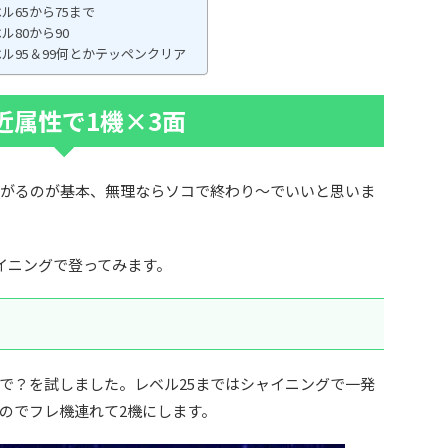
ル65から75まで
ル80から90
ル95＆99何とかテッペンクリア
近属性で1機×3面
上がるのが基本、無理ならソコで終わり～でいいと思いま
ャイニングで登ってみます。
で？を試しました。レベル25まではシャイニングで一発
だのでフレ機連れて2機にします。