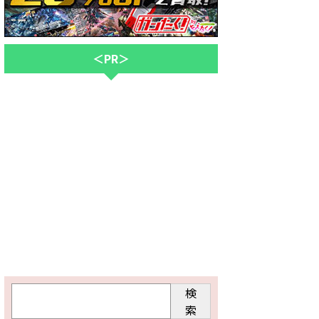
＜PR＞
検
索